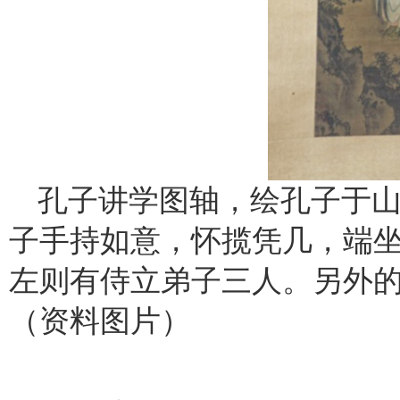
孔子讲学图轴，绘孔子于
子手持如意，怀揽凭几，端
左则有侍立弟子三人。另外
（资料图片）